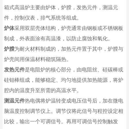
箱式高温炉
主要由炉体，炉膛，发热元件，测温元
件，控制仪表
，排气系统
等组成。
炉体
采用双层壳体结构，
炉壳
通常由钢板或不锈钢板
制成，外表面涂有高温漆，以防止腐蚀和氧化。
炉膛
为耐火材料制成的，加热元件置于其中，炉膛与
炉壳间用保温材料砌筑隔热。
发热元件
是电阻炉的核心部分
，由电阻丝、硅碳棒或
硅钼棒组成，
能够稳定、均匀地提供加热能源
，将炉
腔内的温度升至所需的高温水平。
测温元件
热电偶将炉温转变成电压信号后，加在微电
脑温度控制调节仪上。调节仪将此信号与程控设定相
比较，输出一个可调信号。再用可调信号控制触发